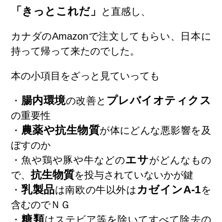
「きっとこれだ」
と直感し、
カナダのAmazonで注文してもらい、日本に
持って帰って来たのでした。
本の小項目をざっと見ていっても
腸内環境
プレバイオティクス
・
の改善と
の重要性
農薬や抗生物質
・
が体にどんな悪影響を及
ぼすのか
エサ
・魚や鶏や豚や牛などの
がどんなもの
抗生物質
で、
を投与されていないかが鍵
乳製品
カゼインA-1
・
は南欧の牛以外は
を
含むのでＮＧ
糖類
・
はステビア等を除いてすべて除去の