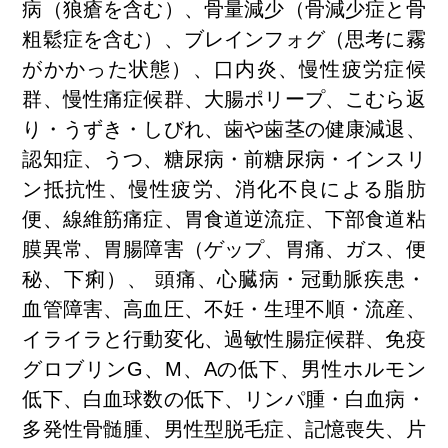
病（狼瘡を含む）、骨量減少（骨減少症と骨
粗鬆症を含む）、ブレインフォグ（思考に霧
がかかった状態）、口内炎、慢性疲労症候
群、慢性痛症候群、大腸ポリープ、こむら返
り・うずき・しびれ、歯や歯茎の健康減退、
認知症、うつ、糖尿病・前糖尿病・インスリ
ン抵抗性、慢性疲労、消化不良による脂肪
便、線維筋痛症、胃食道逆流症、下部食道粘
膜異常、胃腸障害（ゲップ、胃痛、ガス、便
秘、下痢）、 頭痛、心臓病・冠動脈疾患・
血管障害、高血圧、不妊・生理不順・流産、
イライラと行動変化、過敏性腸症候群、免疫
グロブリンG、M、Aの低下、男性ホルモン
低下、白血球数の低下、リンパ腫・白血病・
多発性骨髄腫、男性型脱毛症、記憶喪失、片