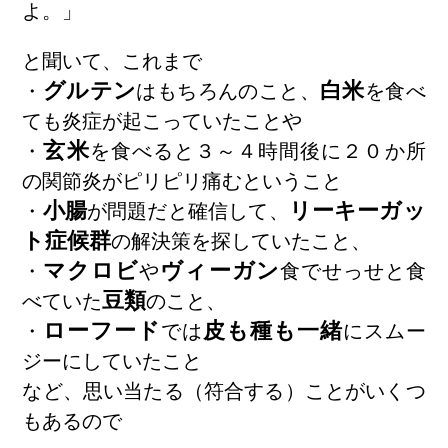
よ。」
と聞いて、これまで
グルテン
白米
・
はもちろんのこと、
を食べ
ても炎症が起こっていたことや
玄米
・
を食べると３～４時間後に２０か所
の関節炎がピリピリ痛むということ
小腸
リーキーガッ
・
が問題だと確信して、
ト症候群
の解決策を探していたこと、
マクロビ
ヴィーガン
・
や
食でせっせと食
豆類
べていた
のこと、
ローフード
皮も種も一緒
・
では
にスムー
ジーにしていたこと
など、思い当たる（符合する）ことがいくつ
もあるので